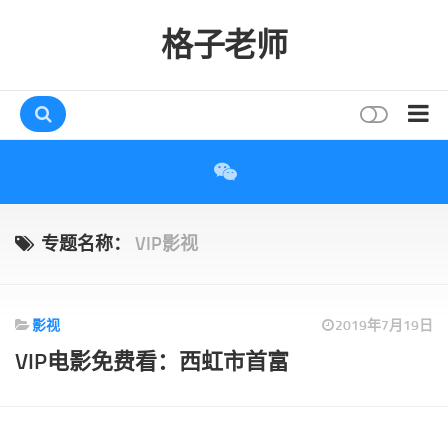
格子老师
首页
读书
互动
专题名称：
VIP影视
评论
打赏
影视
2019年7月19日
唠叨
VIP电影免费看：西虹市首富
读者
存档