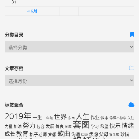
31
« 6月
分类目录
文章存档
标签聚合
2019年
人生
世界
一生
作业
做事
三年级
东西
停课不停学
关注
套图
努力
情绪
快乐
发展
善良
希望
力量
加油
包容
学习
图库
歌曲
教育
成长
焦虑
父母
格子老师
梦想
沟通
珍惜
清晰
猴头客