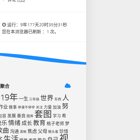
运行：9年177天20时35分31秒
您在本浏览器已刷新 ：1 次。
签聚合
019年
人
世界
一生
三年级
东西
努
作业
做事
力量
加油
停课不停学
关注
套图
发展
善良
希
包容
学习
图库
情绪
教育
快乐
成长
格子老师
梦
歌曲
焦虑
父母
沟通
珍惜
清晰
猴头客
视
生活
字
自己