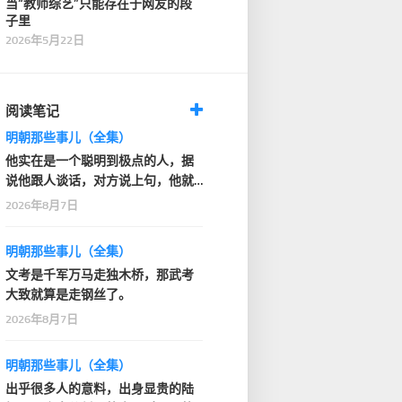
当“教师综艺”只能存在于网友的段
子里
2026年5月22日
阅读笔记
明朝那些事儿（全集）
他实在是一个聪明到极点的人，据
说他跟人谈话，对方说上句，他就
知道人家下句要说什…
2026年8月7日
明朝那些事儿（全集）
文考是千军万马走独木桥，那武考
大致就算是走钢丝了。
2026年8月7日
明朝那些事儿（全集）
出乎很多人的意料，出身显贵的陆