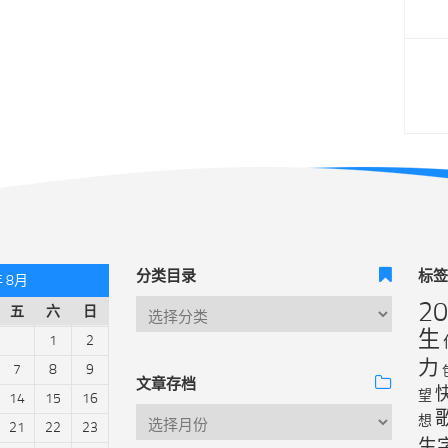
分类目录
标
年 8月
2
五
六
日
生
1
2
力
7
8
9
文章存档
望
14
15
16
想
21
22
23
生