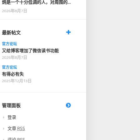
炳是一个十分低调的人，对周围的
人也十分客气，没有…
2026年8月7日
最新帖文
官方论坛
又给博客增加了微信读书功能
2026年8月7日
官方论坛
有得必有失
2025年12月13日
管理面板
登录
文章
RSS
评论
RSS