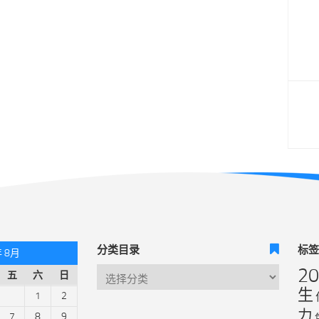
分类目录
标
年 8月
2
五
六
日
生
1
2
力
7
8
9