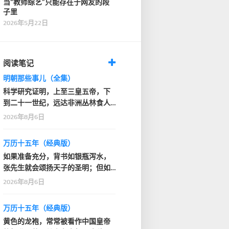
当“教师综艺”只能存在于网友的段
子里
2026年5月22日
阅读笔记
明朝那些事儿（全集）
科学研究证明，上至三皇五帝，下
到二十一世纪，远达非洲丛林食人
部落，近抵家门口的…
2026年8月6日
万历十五年（经典版）
如果准备充分，背书如银瓶泻水，
张先生就会颂扬天子的圣明；但如
果背得结结巴巴或者…
2026年8月6日
万历十五年（经典版）
黄色的龙袍，常常被看作中国皇帝