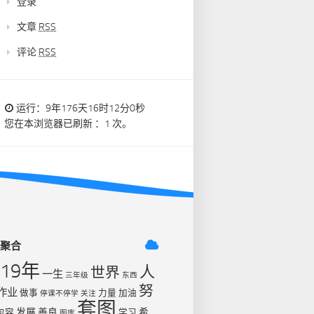
登录
文章
RSS
评论
RSS
运行：9年176天16时12分0秒
您在本浏览器已刷新 ：1 次。
签聚合
019年
人
世界
一生
三年级
东西
努
作业
做事
力量
加油
停课不停学
关注
套图
发展
善良
希
包容
学习
图库