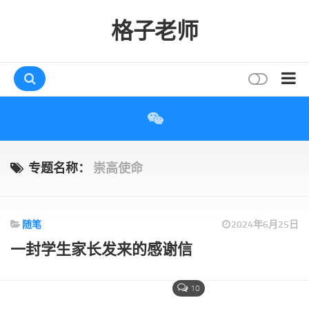
格子老师
首页
读书
互动
专题名称：
崇高使命
评论
打赏
随笔
2024年6月25日
唠叨
一封学生家长发来的感谢信
读者
存档
10