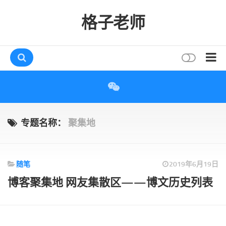
格子老师
首页
读书
互动
专题名称：
聚集地
评论
打赏
随笔
2019年6月19日
唠叨
博客聚集地 网友集散区——博文历史列表
读者
存档