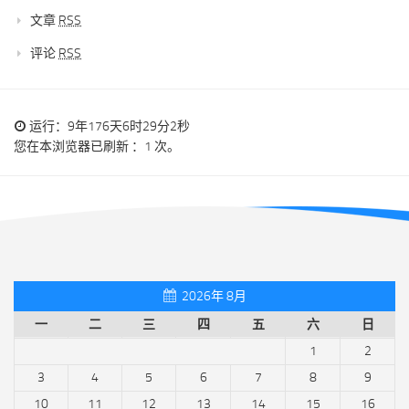
文章
RSS
评论
RSS
运行：9年176天6时29分2秒
您在本浏览器已刷新 ：1 次。
2026年 8月
一
二
三
四
五
六
日
1
2
3
4
5
6
7
8
9
10
11
12
13
14
15
16