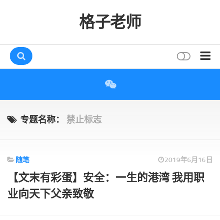
格子老师
首页
读书
互动
专题名称：
禁止标志
评论
打赏
随笔
2019年6月16日
唠叨
【文末有彩蛋】安全：一生的港湾 我用职
读者
业向天下父亲致敬
存档