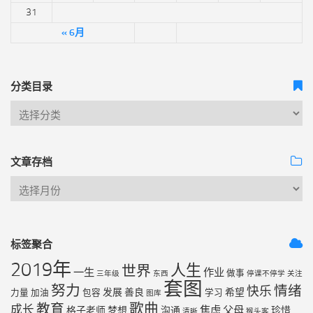
31
« 6月
分类目录
文章存档
标签聚合
2019年
人生
世界
一生
作业
做事
三年级
东西
停课不停学
关注
套图
努力
情绪
快乐
发展
善良
希望
力量
加油
包容
学习
图库
歌曲
教育
成长
焦虑
父母
格子老师
梦想
沟通
珍惜
清晰
猴头客