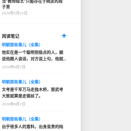
当“教师综艺”只能存在于网友的段
子里
2026年5月22日
阅读笔记
明朝那些事儿（全集）
他实在是一个聪明到极点的人，据
说他跟人谈话，对方说上句，他就
知道人家下句要说什…
2026年8月7日
明朝那些事儿（全集）
文考是千军万马走独木桥，那武考
大致就算是走钢丝了。
2026年8月7日
明朝那些事儿（全集）
出乎很多人的意料，出身显贵的陆