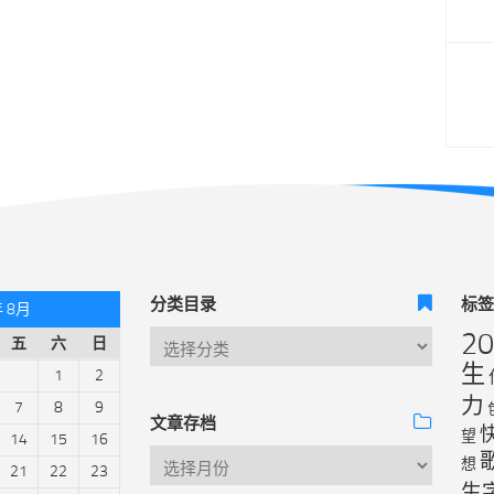
分类目录
标
年 8月
2
五
六
日
生
1
2
力
7
8
9
文章存档
望
14
15
16
想
21
22
23
生