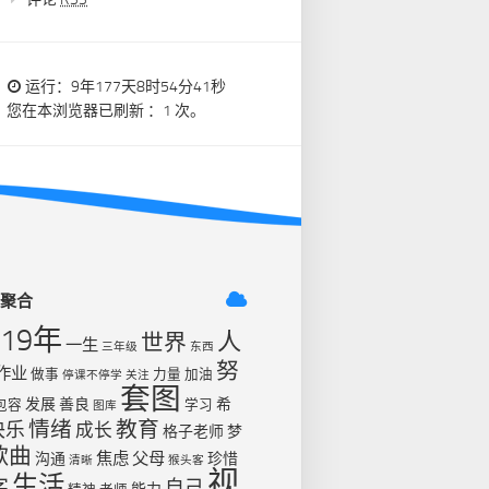
运行：9年177天8时54分41秒
您在本浏览器已刷新 ：1 次。
签聚合
019年
人
世界
一生
三年级
东西
努
作业
做事
力量
加油
停课不停学
关注
套图
发展
善良
希
包容
学习
图库
情绪
教育
快乐
成长
格子老师
梦
歌曲
焦虑
父母
沟通
珍惜
清晰
猴头客
视
生活
字
自己