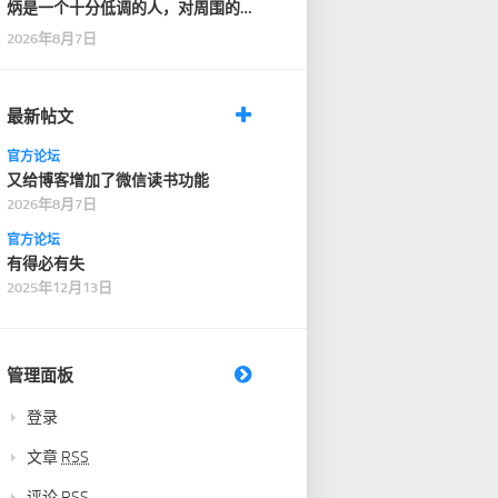
炳是一个十分低调的人，对周围的
人也十分客气，没有…
2026年8月7日
最新帖文
官方论坛
又给博客增加了微信读书功能
2026年8月7日
官方论坛
有得必有失
2025年12月13日
管理面板
登录
文章
RSS
评论
RSS