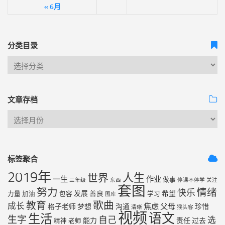
« 6月
分类目录
文章存档
标签聚合
2019年
人生
世界
一生
作业
做事
三年级
东西
停课不停学
关注
套图
努力
情绪
快乐
发展
善良
希望
力量
加油
包容
学习
图库
歌曲
教育
成长
焦虑
父母
格子老师
梦想
沟通
珍惜
清晰
猴头客
视频
语文
生活
生字
自己
选
能力
责任
过去
精神
老师