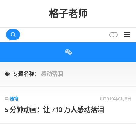
格子老师
首页
读书
互动
专题名称：
感动落泪
评论
打赏
随笔
2019年6月8日
唠叨
5 分钟动画：让 710 万人感动落泪
读者
存档