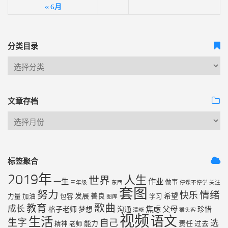
« 6月
分类目录
文章存档
标签聚合
2019年
人生
世界
一生
作业
做事
三年级
东西
停课不停学
关注
套图
努力
情绪
快乐
发展
善良
希望
力量
加油
包容
学习
图库
歌曲
教育
成长
焦虑
父母
格子老师
梦想
沟通
珍惜
清晰
猴头客
视频
语文
生活
生字
自己
选
能力
责任
过去
精神
老师