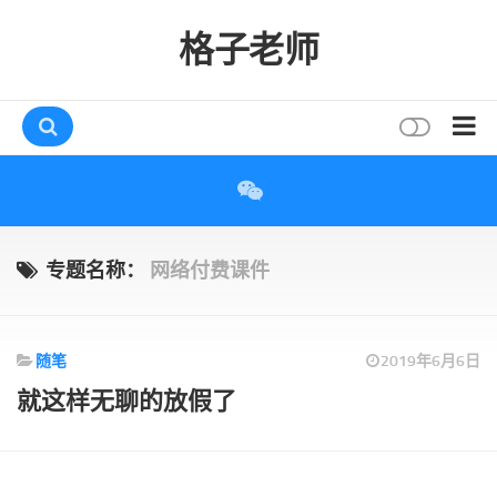
格子老师
首页
读书
互动
专题名称：
网络付费课件
评论
打赏
随笔
2019年6月6日
唠叨
就这样无聊的放假了
读者
存档