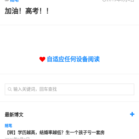
标签
加油！高考！！
论坛
论坛搜索
页面
关于
博客树
自适应任何设备阅读
精品域名
友情链接
最新博文
随笔
【转】学历越高，结婚率越低？生一个孩子亏一套房