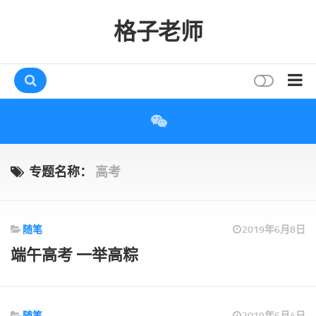
格子老师
首页
读书
互动
专题名称：
高考
评论
打赏
随笔
2019年6月8日
唠叨
端午高考 一举高粽
读者
存档
随笔
2019年6月4日