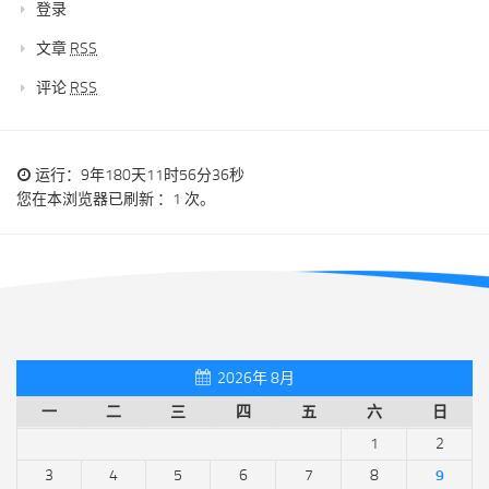
登录
文章
RSS
评论
RSS
运行：9年180天11时56分36秒
您在本浏览器已刷新 ：1 次。
2026年 8月
一
二
三
四
五
六
日
1
2
3
4
5
6
7
8
9