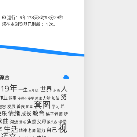
运行：9年178天8时53分29秒
您在本浏览器已刷新 ：1 次。
签聚合
019年
人
世界
一生
三年级
东西
努
作业
做事
力量
加油
停课不停学
关注
套图
发展
善良
希
包容
学习
图库
情绪
教育
快乐
成长
格子老师
梦
歌曲
焦虑
父母
沟通
珍惜
清晰
猴头客
视
生活
字
自己
能力
精神
老师