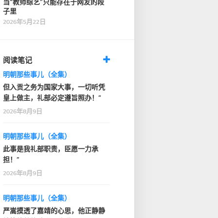
当“教师综艺”只能存在于网友的段
子里
2026年5月22日
阅读笔记
明朝那些事儿（全集）
但入贡之务为国家大事，一切听凭
皇上做主，礼部必定遵旨照办！”
2026年8月9日
明朝那些事儿（全集）
此事是我礼部职责，臣愿一力承
担！”
2026年8月9日
明朝那些事儿（全集）
严嵩摸透了嘉靖的心思，他正静静