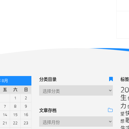
分类目录
标
年 8月
2
五
六
日
生
1
2
力
7
8
9
文章存档
望
14
15
16
想
21
22
23
生