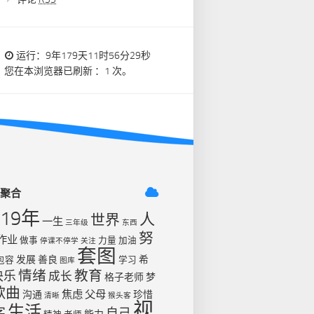
运行：9年179天11时56分29秒
您在本浏览器已刷新 ：1 次。
签聚合
019年
人
世界
一生
三年级
东西
努
作业
做事
力量
加油
停课不停学
关注
套图
发展
善良
希
包容
学习
图库
情绪
教育
快乐
成长
格子老师
梦
歌曲
焦虑
父母
沟通
珍惜
清晰
猴头客
视
生活
字
自己