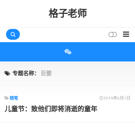
格子老师
首页
读书
互动
专题名称：
巨婴
评论
打赏
随笔
2019年6月1日
唠叨
儿童节：致他们即将消逝的童年
读者
存档