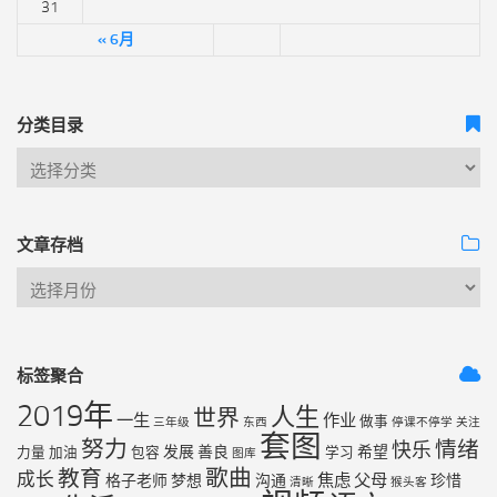
31
« 6月
分类目录
文章存档
标签聚合
2019年
人生
世界
一生
作业
做事
三年级
东西
停课不停学
关注
套图
努力
情绪
快乐
发展
善良
希望
力量
加油
包容
学习
图库
歌曲
教育
成长
焦虑
父母
格子老师
梦想
沟通
珍惜
清晰
猴头客