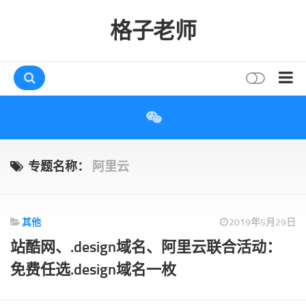
格子老师
首页
读书
互动
专题名称：
阿里云
评论
打赏
其他
2019年5月29日
唠叨
站酷网、.design域名、阿里云联合活动：
读者
免费任选.design域名一枚
存档