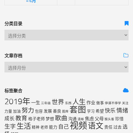
« 6月
分类目录
文章存档
标签聚合
2019年
人生
世界
一生
作业
做事
三年级
东西
停课不停学
关注
套图
努力
情绪
快乐
发展
善良
希望
力量
加油
包容
学习
图库
歌曲
教育
成长
焦虑
父母
格子老师
梦想
沟通
珍惜
清晰
猴头客
视频
语文
生活
生字
自己
选
能力
责任
过去
精神
老师