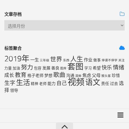
文章存档
标签聚合
2019年
人生
世界
一生
作业
做事
三年级
东西
停课不停学
关注
套图
努力
情绪
快乐
发展
善良
希望
力量
加油
包容
学习
图库
歌曲
教育
成长
焦虑
父母
格子老师
梦想
沟通
珍惜
清晰
猴头客
视频
语文
生活
生字
自己
选
能力
责任
过去
精神
老师
择
领导
友链列表