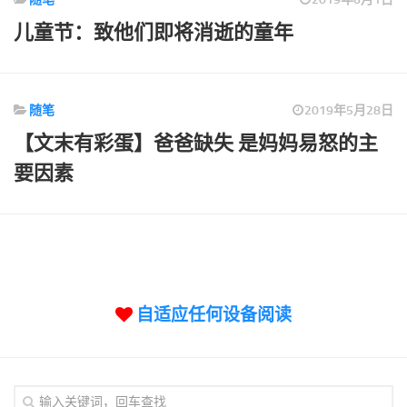
标签
儿童节：致他们即将消逝的童年
论坛
论坛搜索
页面
随笔
2019年5月28日
关于
【文末有彩蛋】爸爸缺失 是妈妈易怒的主
博客树
要因素
精品域名
友情链接
自适应任何设备阅读