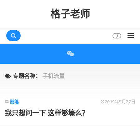
格子老师
首页
读书
互动
专题名称：
手机流量
评论
打赏
随笔
2019年5月27日
唠叨
我只想问一下 这样够壕么？
读者
存档