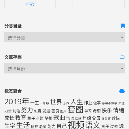
« 6月
分类目录
文章存档
标签聚合
2019年
人生
世界
一生
作业
做事
三年级
东西
停课不停学
关注
套图
努力
情绪
快乐
发展
善良
希望
力量
加油
包容
学习
图库
歌曲
教育
成长
焦虑
父母
格子老师
梦想
沟通
珍惜
清晰
猴头客
视频
语文
生活
生字
自己
选
能力
责任
过去
精神
老师