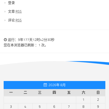
登录
文章
RSS
评论
RSS
运行：9年177天12时42分30秒
您在本浏览器已刷新 ：1 次。
2026年 8月
一
二
三
四
五
六
日
1
2
3
4
5
6
7
8
9