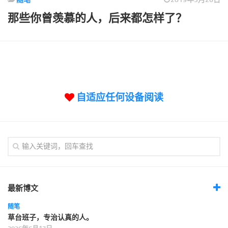
标签
那些你曾羡慕的人，后来都怎样了？
论坛
论坛搜索
页面
关于
博客树
自适应任何设备阅读
精品域名
友情链接
最新博文
随笔
草台班子，专治认真的人。