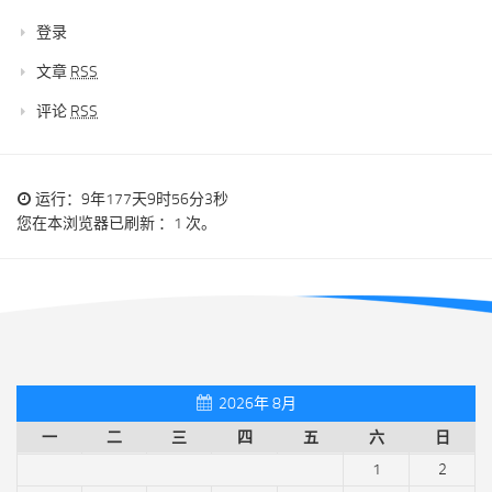
登录
文章
RSS
评论
RSS
运行：9年177天9时56分3秒
您在本浏览器已刷新 ：1 次。
2026年 8月
一
二
三
四
五
六
日
1
2