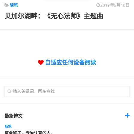
标签
随笔
2019年5月10日
论坛
贝加尔湖畔：《无心法师》主题曲
论坛搜索
页面
关于
博客树
自适应任何设备阅读
精品域名
友情链接
最新博文
随笔
草台班子，专治认真的人。