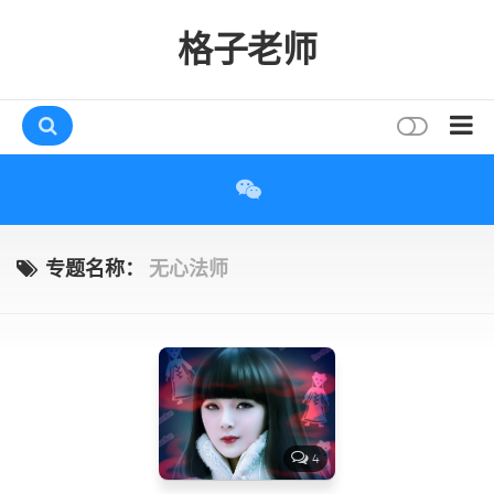
格子老师
首页
读书
互动
专题名称：
无心法师
评论
打赏
唠叨
读者
存档
4