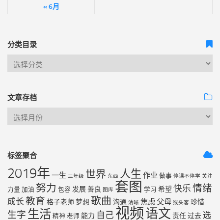
« 6月
分类目录
文章存档
标签聚合
2019年
人生
世界
一生
作业
做事
三年级
东西
停课不停学
关注
套图
努力
情绪
快乐
发展
善良
希望
力量
加油
包容
学习
图库
歌曲
教育
成长
焦虑
父母
格子老师
梦想
沟通
珍惜
清晰
猴头客
视频
语文
生活
生字
自己
选
能力
责任
过去
精神
老师