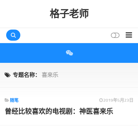
格子老师
首页
读书
互动
专题名称：
喜来乐
评论
打赏
随笔
2019年5月23日
唠叨
曾经比较喜欢的电视剧：神医喜来乐
读者
存档