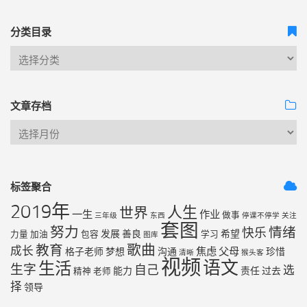
分类目录
文章存档
标签聚合
2019年
人生
世界
一生
作业
做事
三年级
东西
停课不停学
关注
套图
努力
情绪
快乐
发展
善良
希望
力量
加油
包容
学习
图库
歌曲
教育
成长
焦虑
父母
格子老师
梦想
沟通
珍惜
清晰
猴头客
视频
语文
生活
生字
自己
选
能力
责任
过去
精神
老师
择
领导