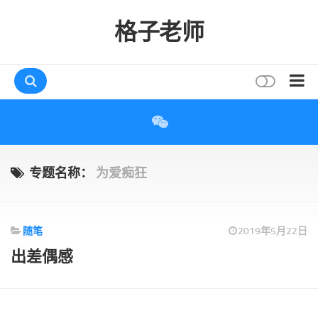
格子老师
首页
读书
互动
专题名称：
为爱痴狂
评论
打赏
随笔
2019年5月22日
唠叨
出差偶感
读者
存档