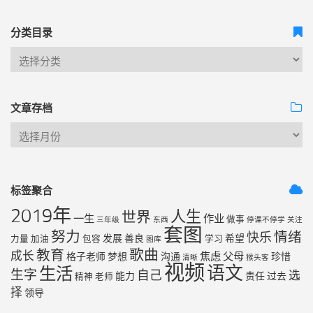
分类目录
文章存档
标签聚合
2019年
人生
世界
一生
作业
做事
三年级
东西
停课不停学
关注
套图
努力
情绪
快乐
发展
善良
希望
力量
加油
包容
学习
图库
歌曲
教育
成长
焦虑
父母
格子老师
梦想
沟通
珍惜
清晰
猴头客
视频
语文
生活
生字
自己
选
能力
责任
过去
精神
老师
择
领导