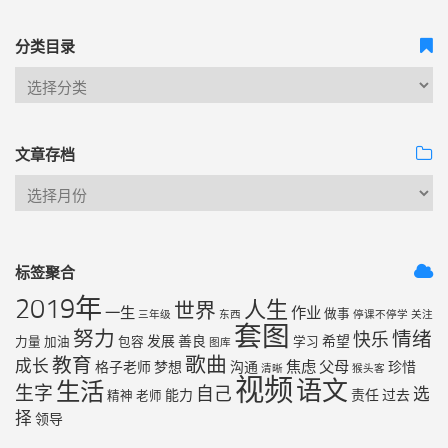
分类目录
文章存档
标签聚合
2019年
人生
世界
一生
作业
做事
三年级
东西
停课不停学
关注
套图
努力
情绪
快乐
发展
善良
希望
力量
加油
包容
学习
图库
歌曲
教育
成长
焦虑
父母
格子老师
梦想
沟通
珍惜
清晰
猴头客
视频
语文
生活
生字
自己
选
能力
责任
过去
精神
老师
择
领导