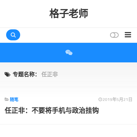
格子老师
首页
读书
互动
专题名称：
任正非
评论
打赏
随笔
2019年5月21日
唠叨
任正非：不要将手机与政治挂钩
读者
存档