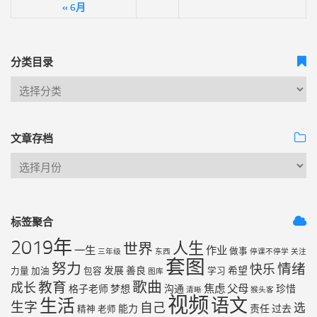
« 6月
分类目录
文章存档
标签聚合
2019年
人生
世界
一生
作业
做事
三年级
东西
停课不停学
关注
套图
努力
情绪
快乐
发展
善良
希望
力量
加油
包容
学习
图库
歌曲
教育
成长
焦虑
父母
格子老师
梦想
沟通
珍惜
清晰
猴头客
视频
语文
生活
生字
自己
选
能力
责任
过去
精神
老师