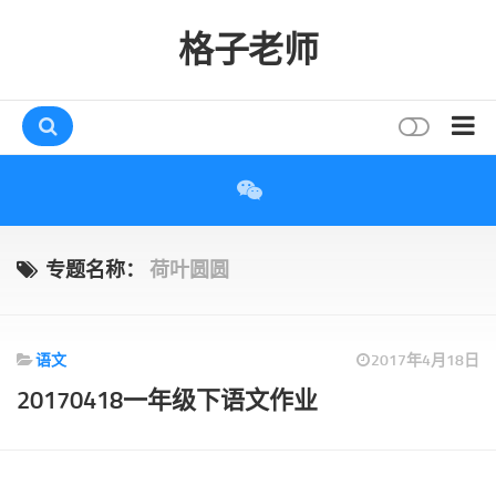
格子老师
首页
读书
互动
专题名称：
荷叶圆圆
评论
打赏
语文
2017年4月18日
唠叨
20170418一年级下语文作业
读者
存档