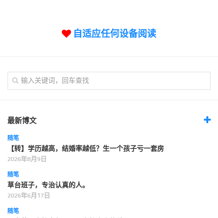
标签
论坛
自适应任何设备阅读
论坛搜索
页面
关于
博客树
精品域名
友情链接
最新博文
随笔
【转】学历越高，结婚率越低？生一个孩子亏一套房
2026年8月9日
随笔
草台班子，专治认真的人。
2026年6月17日
随笔