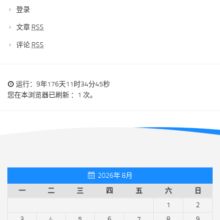
登录
文章
RSS
评论
RSS
运行：9年176天11时34分45秒
您在本浏览器已刷新 ：1 次。
2026年 8月
一
二
三
四
五
六
日
1
2
3
4
5
6
7
8
9