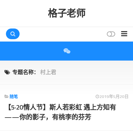
格子老师
首页
读书
互动
专题名称：
村上君
评论
打赏
随笔
2019年5月20日
唠叨
【5·20情人节】斯人若彩虹 遇上方知有
读者
——你的影子，有桃李的芬芳
存档