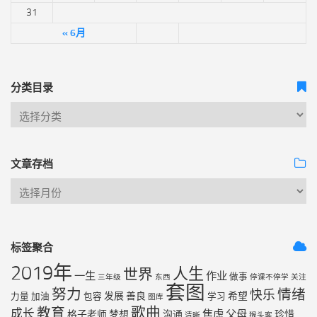
31
« 6月
分类目录
文章存档
标签聚合
2019年
人生
世界
一生
作业
做事
三年级
东西
停课不停学
关注
套图
努力
情绪
快乐
发展
善良
希望
力量
加油
包容
学习
图库
歌曲
教育
成长
焦虑
父母
格子老师
梦想
沟通
珍惜
清晰
猴头客