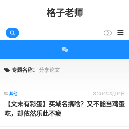
格子老师
首页
读书
互动
专题名称：
分享论文
评论
打赏
其他
2019年5月19日
唠叨
【文末有彩蛋】买域名搞啥？又不能当鸡蛋
读者
吃，却依然乐此不疲
存档