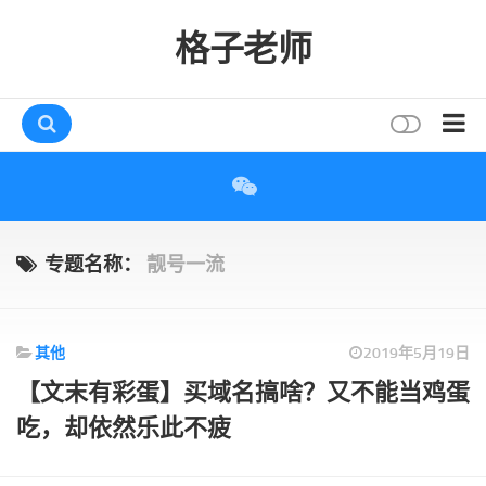
格子老师
首页
读书
互动
专题名称：
靓号一流
评论
打赏
其他
2019年5月19日
唠叨
【文末有彩蛋】买域名搞啥？又不能当鸡蛋
读者
吃，却依然乐此不疲
存档