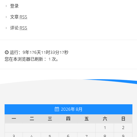
登录
文章
RSS
评论
RSS
运行：9年176天11时33分17秒
您在本浏览器已刷新 ：1 次。
2026年 8月
一
二
三
四
五
六
日
1
2
3
4
5
6
7
8
9