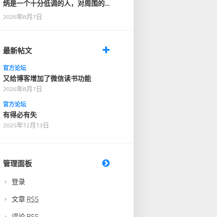
炳是一个十分低调的人，对周围的
人也十分客气，没有…
2026年8月7日
最新帖文
官方论坛
又给博客增加了微信读书功能
2026年8月7日
官方论坛
有得必有失
2025年12月13日
管理面板
登录
文章
RSS
评论
RSS