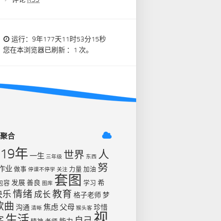
运行：9年177天11时53分15秒
您在本浏览器已刷新 ：1 次。
签聚合
019年
人
世界
一生
三年级
东西
努
作业
做事
力量
加油
停课不停学
关注
套图
发展
善良
希
包容
学习
图库
情绪
教育
快乐
成长
格子老师
梦
歌曲
焦虑
父母
沟通
珍惜
清晰
猴头客
视
生活
字
自己