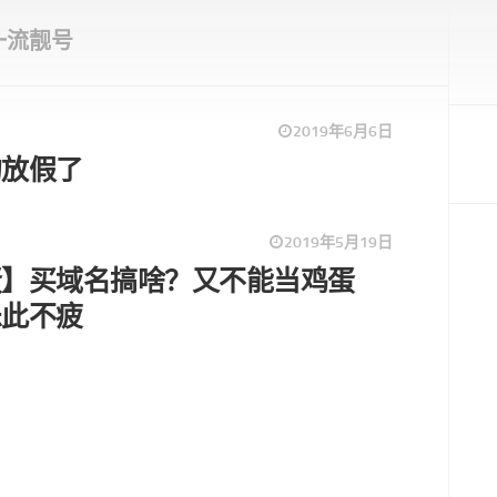
一流靓号
2019年6月6日
的放假了
2019年5月19日
蛋】买域名搞啥？又不能当鸡蛋
乐此不疲