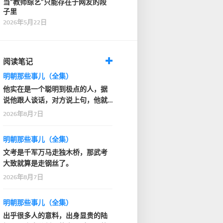
当“教师综艺”只能存在于网友的段
子里
2026年5月22日
阅读笔记
明朝那些事儿（全集）
他实在是一个聪明到极点的人，据
说他跟人谈话，对方说上句，他就
知道人家下句要说什…
2026年8月7日
明朝那些事儿（全集）
文考是千军万马走独木桥，那武考
大致就算是走钢丝了。
2026年8月7日
明朝那些事儿（全集）
出乎很多人的意料，出身显贵的陆