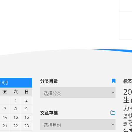
分类目录
标
年 8月
2
五
六
日
生
1
2
力
7
8
9
文章存档
望
14
15
16
想
21
22
23
生