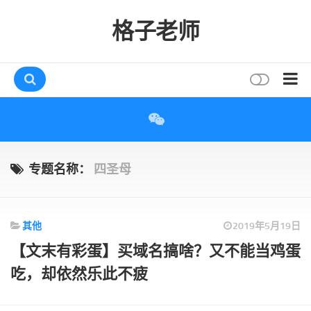
格子老师
首页
读书
互动
专题名称：
四圣母
评论
打赏
其他
2019年5月19日
唠叨
【文末有彩蛋】买域名搞啥？又不能当鸡蛋
读者
吃，却依然乐此不疲
存档