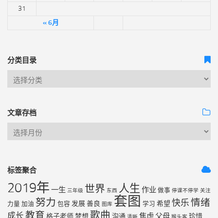
31
« 6月
分类目录
文章存档
标签聚合
2019年
人生
世界
一生
作业
做事
三年级
东西
停课不停学
关注
套图
努力
情绪
快乐
发展
善良
希望
力量
加油
包容
学习
图库
歌曲
教育
成长
焦虑
父母
格子老师
梦想
沟通
珍惜
清晰
猴头客