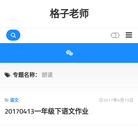
格子老师
首页
读书
互动
专题名称：
朗读
评论
打赏
语文
2017年4月13日
唠叨
20170413一年级下语文作业
读者
存档