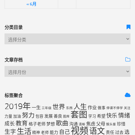
« 6月
分类目录
文章存档
标签聚合
2019年
人生
世界
一生
作业
做事
三年级
东西
停课不停学
关注
套图
努力
情绪
快乐
发展
善良
希望
力量
加油
包容
学习
图库
歌曲
教育
成长
焦虑
父母
格子老师
梦想
沟通
珍惜
清晰
猴头客
视频
语文
生活
生字
自己
选
能力
责任
过去
精神
老师