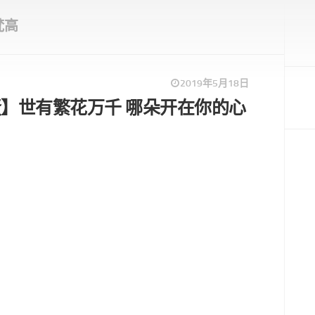
梵高
2019年5月18日
】世有繁花万千 哪朵开在你的心