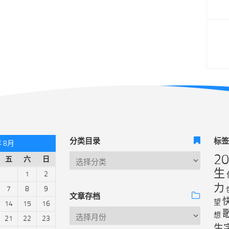
分类目录
标
年 8月
2
五
六
日
生
1
2
力
7
8
9
文章存档
望
14
15
16
想
21
22
23
生