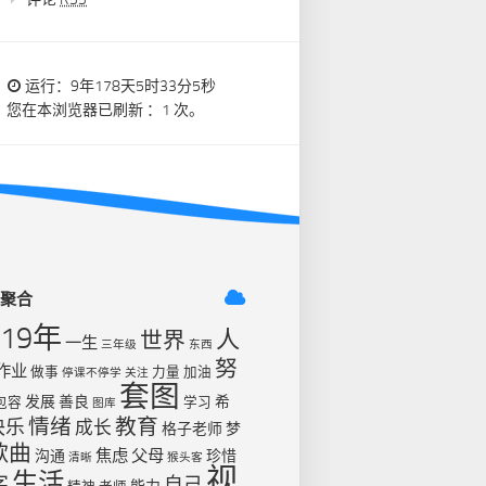
运行：9年178天5时33分5秒
您在本浏览器已刷新 ：1 次。
签聚合
019年
人
世界
一生
三年级
东西
努
作业
做事
力量
加油
停课不停学
关注
套图
发展
善良
希
包容
学习
图库
情绪
教育
快乐
成长
格子老师
梦
歌曲
焦虑
父母
沟通
珍惜
清晰
猴头客
视
生活
字
自己