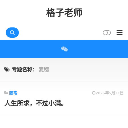
格子老师
首页
读书
互动
专题名称：
麦穗
评论
打赏
随笔
2026年5月21日
唠叨
人生所求，不过小满。
读者
存档