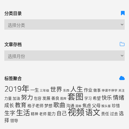
分类目录
文章存档
标签聚合
2019年
人生
世界
一生
作业
做事
三年级
东西
停课不停学
关注
套图
努力
情绪
快乐
发展
善良
希望
力量
加油
包容
学习
图库
歌曲
教育
成长
焦虑
父母
格子老师
梦想
沟通
珍惜
清晰
猴头客
视频
语文
生活
生字
自己
选
能力
责任
过去
精神
老师
择
领导