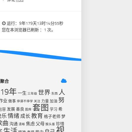
运行：9年179天13时14分56秒
您在本浏览器已刷新 ：1 次。
签聚合
019年
人
世界
一生
三年级
东西
努
作业
做事
力量
加油
停课不停学
关注
套图
发展
善良
希
包容
学习
图库
情绪
教育
快乐
成长
格子老师
梦
歌曲
焦虑
父母
沟通
珍惜
清晰
猴头客
视
生活
字
自己