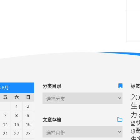
分类目录
标
年 8月
2
五
六
日
生
1
2
力
7
8
9
文章存档
望
14
15
16
想
21
22
23
生