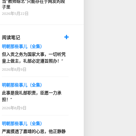
当“教师综艺”只能存在于网友的段
子里
2026年5月22日
阅读笔记
明朝那些事儿（全集）
但入贡之务为国家大事，一切听凭
皇上做主，礼部必定遵旨照办！”
2026年8月9日
明朝那些事儿（全集）
此事是我礼部职责，臣愿一力承
担！”
2026年8月9日
明朝那些事儿（全集）
严嵩摸透了嘉靖的心思，他正静静