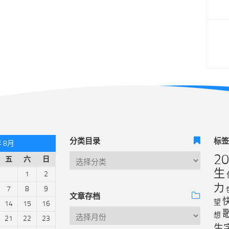
分类目录
标
年 8月
2
五
六
日
生
1
2
力
7
8
9
文章存档
望
14
15
16
想
21
22
23
生