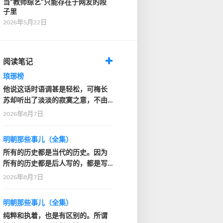
当“教师综艺”只能存在于网友的段
子里
2026年5月22日
阅读笔记
琅琊榜
他说这话时语调甚是轻松，可梅长
苏却听出了淡淡的寂寞之意，不由
深深看了他一眼
2026年8月7日
明朝那些事儿（全集）
所有的历史都是当代的历史。因为
所有的历史都是后人写的，都是写
的人的那个时代的感…
2026年8月7日
明朝那些事儿（全集）
纯粹和执着，也是有区别的。所谓