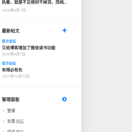
执着，就是不见棺材不掉泪，而纯
粹，是见了棺材，也…
2026年8月7日
最新帖文
官方论坛
又给博客增加了微信读书功能
2026年8月7日
官方论坛
有得必有失
2025年12月13日
管理面板
登录
文章
RSS
评论
RSS