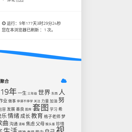
运行：9年177天3时29分24秒
您在本浏览器已刷新 ：1 次。
签聚合
019年
人
世界
一生
三年级
东西
努
作业
做事
力量
加油
停课不停学
关注
套图
发展
善良
希
包容
学习
图库
情绪
教育
快乐
成长
格子老师
梦
歌曲
焦虑
父母
沟通
珍惜
清晰
猴头客
视
生活
字
自己