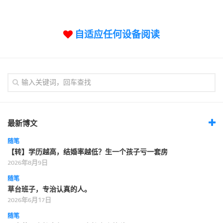
标签
论坛
自适应任何设备阅读
论坛搜索
页面
关于
博客树
精品域名
友情链接
最新博文
随笔
【转】学历越高，结婚率越低？生一个孩子亏一套房
2026年8月9日
随笔
草台班子，专治认真的人。
2026年6月17日
随笔