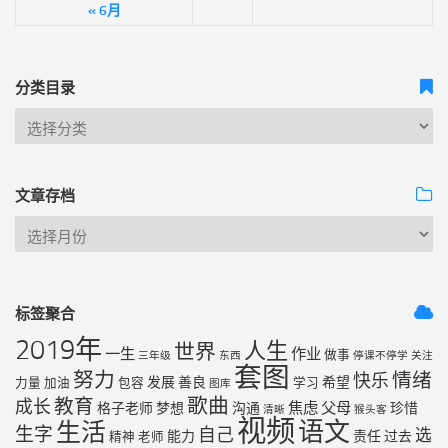
« 6月
分类目录
文章存档
标签聚合
2019年
人生
世界
一生
作业
做事
三年级
东西
停课不停学
关注
套图
努力
情绪
快乐
发展
善良
希望
力量
加油
包容
学习
图库
歌曲
教育
成长
焦虑
父母
格子老师
梦想
沟通
珍惜
清晰
猴头客
视频
语文
生活
生字
自己
选
能力
责任
过去
精神
老师