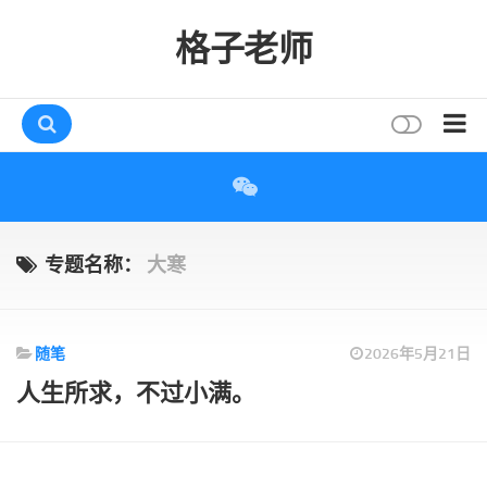
格子老师
首页
读书
互动
专题名称：
大寒
评论
打赏
随笔
2026年5月21日
唠叨
人生所求，不过小满。
读者
存档