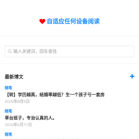
标签
论坛
自适应任何设备阅读
论坛搜索
页面
关于
博客树
精品域名
友情链接
最新博文
随笔
【转】学历越高，结婚率越低？生一个孩子亏一套房
2026年8月9日
随笔
草台班子，专治认真的人。
2026年6月17日
随笔