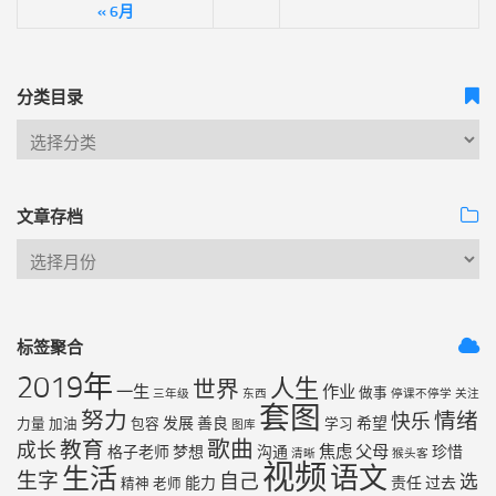
« 6月
分类目录
文章存档
标签聚合
2019年
人生
世界
一生
作业
做事
三年级
东西
停课不停学
关注
套图
努力
情绪
快乐
发展
善良
希望
力量
加油
包容
学习
图库
歌曲
教育
成长
焦虑
父母
格子老师
梦想
沟通
珍惜
清晰
猴头客
视频
语文
生活
生字
自己
选
能力
责任
过去
精神
老师