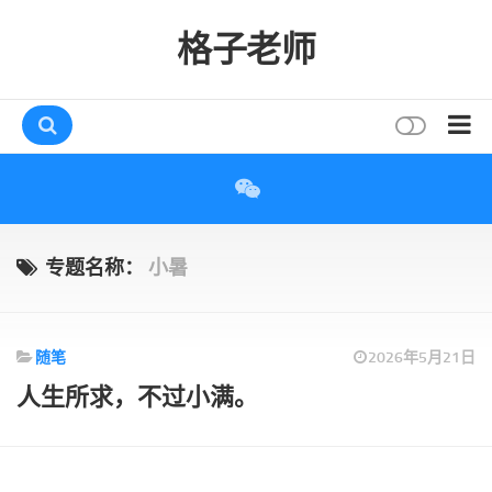
格子老师
首页
读书
互动
专题名称：
小暑
评论
打赏
随笔
2026年5月21日
唠叨
人生所求，不过小满。
读者
存档