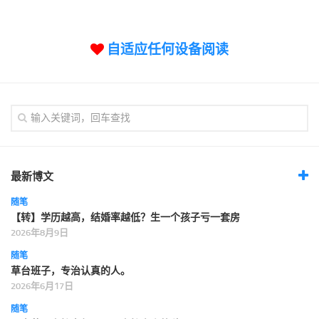
标签
论坛
自适应任何设备阅读
论坛搜索
页面
关于
博客树
精品域名
友情链接
最新博文
随笔
【转】学历越高，结婚率越低？生一个孩子亏一套房
2026年8月9日
随笔
草台班子，专治认真的人。
2026年6月17日
随笔