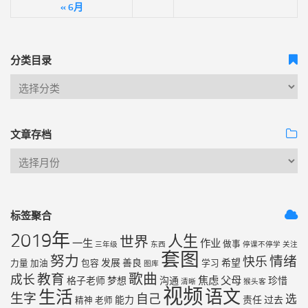
« 6月
分类目录
文章存档
标签聚合
2019年
人生
世界
一生
作业
做事
三年级
东西
停课不停学
关注
套图
努力
情绪
快乐
发展
善良
希望
力量
加油
包容
学习
图库
歌曲
教育
成长
焦虑
父母
格子老师
梦想
沟通
珍惜
清晰
猴头客
视频
语文
生活
生字
自己
选
能力
责任
过去
精神
老师