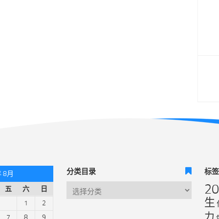
分类目录
标
年 8月
2
五
六
日
生
1
2
力
7
8
9