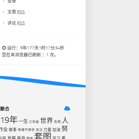
登录
文章
RSS
评论
RSS
运行：9年177天1时17分34秒
您在本浏览器已刷新 ：1 次。
签聚合
019年
人
世界
一生
三年级
东西
努
作业
做事
力量
加油
停课不停学
关注
套图
发展
善良
希
包容
学习
图库