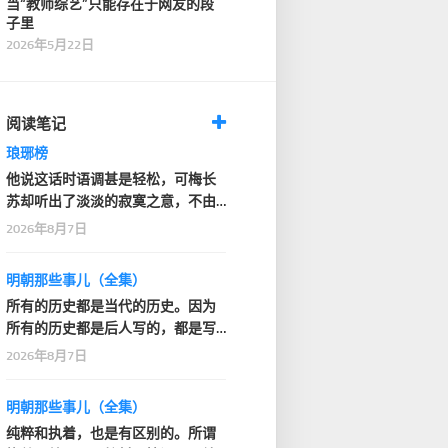
当“教师综艺”只能存在于网友的段
子里
2026年5月22日
阅读笔记
琅琊榜
他说这话时语调甚是轻松，可梅长
苏却听出了淡淡的寂寞之意，不由
深深看了他一眼
2026年8月7日
明朝那些事儿（全集）
所有的历史都是当代的历史。因为
所有的历史都是后人写的，都是写
的人的那个时代的感…
2026年8月7日
明朝那些事儿（全集）
纯粹和执着，也是有区别的。所谓