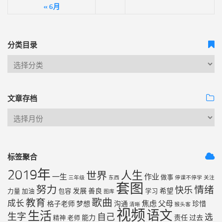
« 6月
分类目录
文章存档
标签聚合
2019年
人生
世界
一生
作业
做事
三年级
东西
停课不停学
关注
套图
努力
情绪
快乐
发展
善良
希望
力量
加油
包容
学习
图库
歌曲
教育
成长
焦虑
父母
格子老师
梦想
沟通
珍惜
清晰
猴头客
视频
语文
生活
生字
自己
选
能力
责任
过去
精神
老师