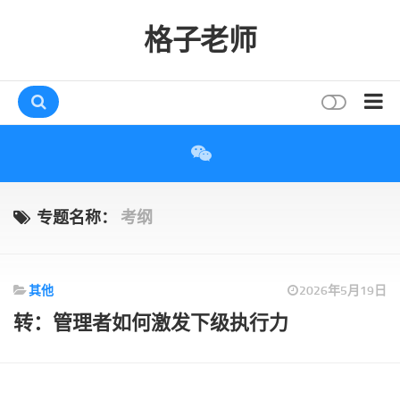
格子老师
首页
读书
互动
专题名称：
考纲
评论
打赏
其他
2026年5月19日
唠叨
转：管理者如何激发下级执行力
读者
存档