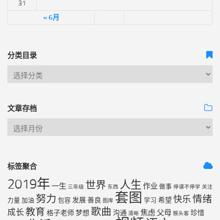
31
« 6月
分类目录
文章存档
标签聚合
2019年
人生
世界
一生
作业
做事
三年级
东西
停课不停学
关注
套图
努力
情绪
快乐
发展
善良
希望
力量
加油
包容
学习
图库
歌曲
教育
成长
焦虑
父母
格子老师
梦想
沟通
珍惜
清晰
猴头客