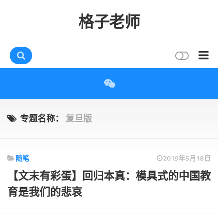
格子老师
首页
读书
互动
专题名称：
复旦版
评论
打赏
随笔
2019年5月18日
唠叨
【文末有彩蛋】回归本真：模具式的中国教
读者
育是我们的悲哀
存档