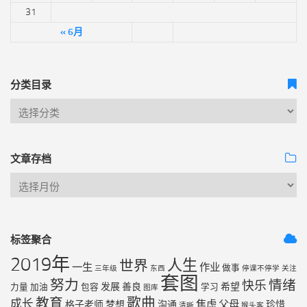
31
« 6月
分类目录
文章存档
标签聚合
2019年
人生
世界
一生
作业
做事
三年级
东西
停课不停学
关注
套图
努力
情绪
快乐
发展
善良
希望
力量
加油
包容
学习
图库
歌曲
教育
成长
焦虑
父母
格子老师
梦想
沟通
珍惜
清晰
猴头客