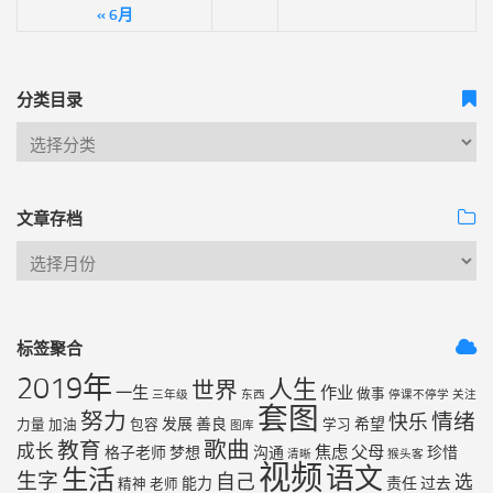
« 6月
分类目录
文章存档
标签聚合
2019年
人生
世界
一生
作业
做事
三年级
东西
停课不停学
关注
套图
努力
情绪
快乐
发展
善良
希望
力量
加油
包容
学习
图库
歌曲
教育
成长
焦虑
父母
格子老师
梦想
沟通
珍惜
清晰
猴头客
视频
语文
生活
生字
自己
选
能力
责任
过去
精神
老师