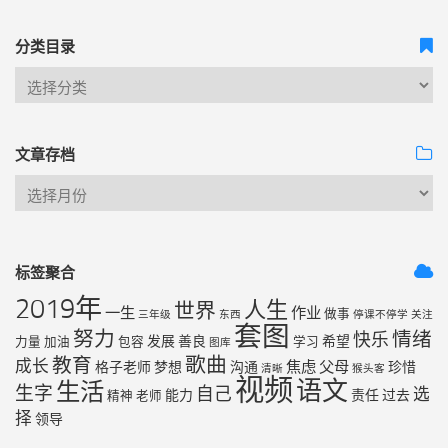
分类目录
文章存档
标签聚合
2019年
人生
世界
一生
作业
做事
三年级
东西
停课不停学
关注
套图
努力
情绪
快乐
发展
善良
希望
力量
加油
包容
学习
图库
歌曲
教育
成长
焦虑
父母
格子老师
梦想
沟通
珍惜
清晰
猴头客
视频
语文
生活
生字
自己
选
能力
责任
过去
精神
老师
择
领导