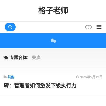
格子老师
首页
读书
互动
专题名称：
兜底
评论
打赏
其他
2026年5月19日
唠叨
转：管理者如何激发下级执行力
读者
存档