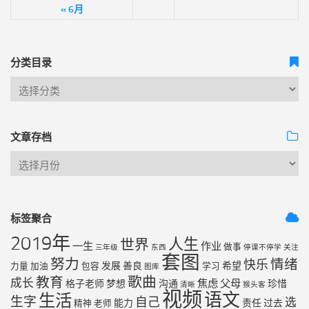
« 6月
分类目录
文章存档
标签聚合
2019年
人生
世界
一生
作业
做事
三年级
东西
停课不停学
关注
套图
努力
情绪
快乐
发展
善良
希望
力量
加油
包容
学习
图库
歌曲
教育
成长
焦虑
父母
格子老师
梦想
沟通
珍惜
清晰
猴头客
视频
语文
生活
生字
自己
选
能力
责任
过去
精神
老师