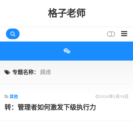
格子老师
首页
读书
互动
专题名称：
顾虑
评论
打赏
其他
2026年5月19日
唠叨
转：管理者如何激发下级执行力
读者
存档