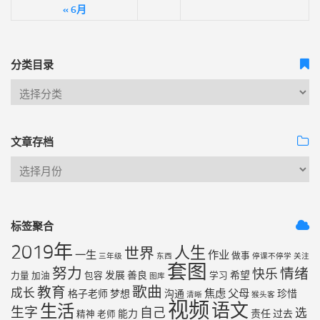
« 6月
分类目录
文章存档
标签聚合
2019年
人生
世界
一生
作业
做事
三年级
东西
停课不停学
关注
套图
努力
情绪
快乐
发展
善良
希望
力量
加油
包容
学习
图库
歌曲
教育
成长
焦虑
父母
格子老师
梦想
沟通
珍惜
清晰
猴头客
视频
语文
生活
生字
自己
选
能力
责任
过去
精神
老师