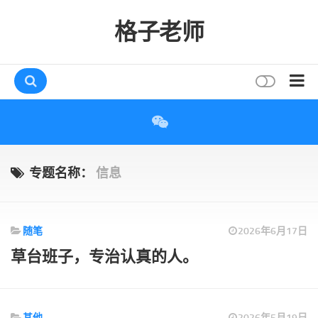
格子老师
首页
读书
互动
专题名称：
信息
评论
打赏
随笔
2026年6月17日
唠叨
草台班子，专治认真的人。
读者
存档
其他
2026年5月19日