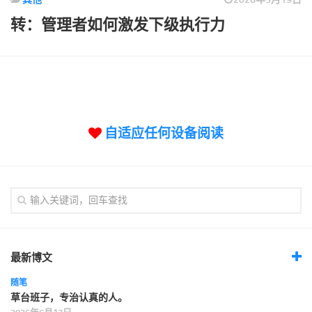
标签
转：管理者如何激发下级执行力
论坛
论坛搜索
页面
关于
博客树
自适应任何设备阅读
精品域名
友情链接
最新博文
随笔
草台班子，专治认真的人。