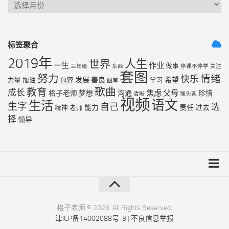
标签聚合
2019年
人生
世界
一生
作业
做事
三年级
东西
停课不停学
关注
套图
努力
情绪
快乐
发展
善良
希望
力量
加油
包容
学习
图库
歌曲
教育
成长
焦虑
父母
格子老师
梦想
沟通
珍惜
清晰
猴头客
视频
语文
生活
生字
自己
选
能力
责任
过去
精神
老师
择
领导
友链列表
最近更新
格子老师 © 2026. All Rights Reserved.
津ICP备14002088号-3
|
不良信息举报
RSS地图