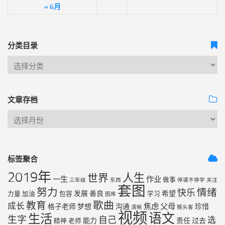
« 6月
分类目录
文章存档
标签聚合
2019年
人生
世界
一生
作业
做事
三年级
东西
停课不停学
关注
套图
努力
情绪
快乐
发展
善良
希望
力量
加油
包容
学习
图库
歌曲
教育
成长
焦虑
父母
格子老师
梦想
沟通
珍惜
清晰
猴头客
视频
语文
生活
生字
自己
选
能力
责任
过去
精神
老师