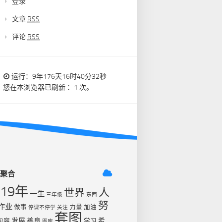
登录
文章
RSS
评论
RSS
运行：9年176天16时40分33秒
您在本浏览器已刷新 ：1 次。
签聚合
019年
人
世界
一生
三年级
东西
努
作业
做事
力量
加油
停课不停学
关注
套图
发展
善良
希
包容
学习
图库