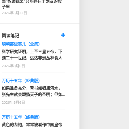
当“教师综艺”只能存在于网友的段
子里
2026年5月22日
阅读笔记
明朝那些事儿（全集）
科学研究证明，上至三皇五帝，下
到二十一世纪，远达非洲丛林食人
部落，近抵家门口的…
2026年8月6日
万历十五年（经典版）
如果准备充分，背书如银瓶泻水，
张先生就会颂扬天子的圣明；但如
果背得结结巴巴或者…
2026年8月6日
万历十五年（经典版）
黄色的龙袍，常常被看作中国皇帝