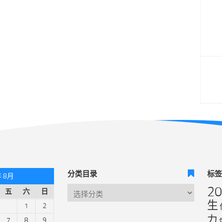
分类目录
标
年 8月
2
五
六
日
生
1
2
力
7
8
9