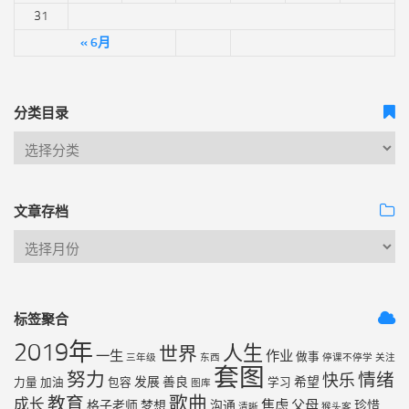
31
« 6月
分类目录
文章存档
标签聚合
2019年
人生
世界
一生
作业
做事
三年级
东西
停课不停学
关注
套图
努力
情绪
快乐
发展
善良
希望
力量
加油
包容
学习
图库
歌曲
教育
成长
焦虑
父母
格子老师
梦想
沟通
珍惜
清晰
猴头客