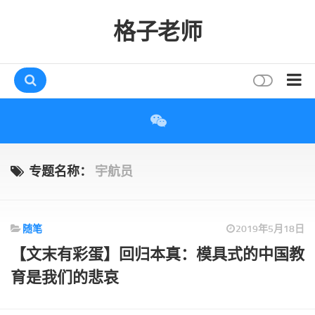
格子老师
首页
读书
互动
专题名称：
宇航员
评论
打赏
随笔
2019年5月18日
唠叨
【文末有彩蛋】回归本真：模具式的中国教
读者
育是我们的悲哀
存档