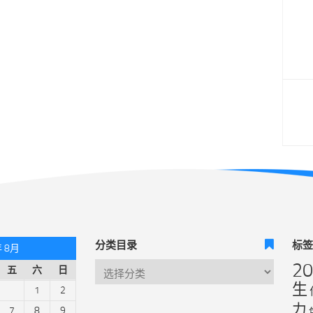
分类目录
标
年 8月
2
五
六
日
生
1
2
力
7
8
9