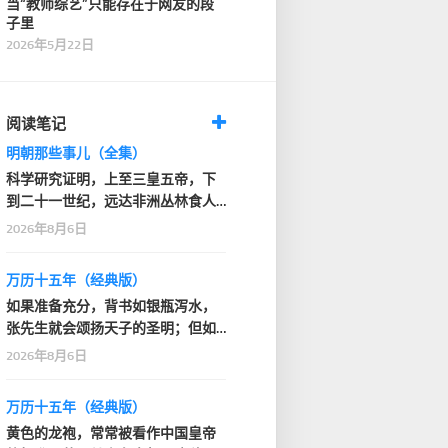
当“教师综艺”只能存在于网友的段
子里
2026年5月22日
阅读笔记
明朝那些事儿（全集）
科学研究证明，上至三皇五帝，下
到二十一世纪，远达非洲丛林食人
部落，近抵家门口的…
2026年8月6日
万历十五年（经典版）
如果准备充分，背书如银瓶泻水，
张先生就会颂扬天子的圣明；但如
果背得结结巴巴或者…
2026年8月6日
万历十五年（经典版）
黄色的龙袍，常常被看作中国皇帝