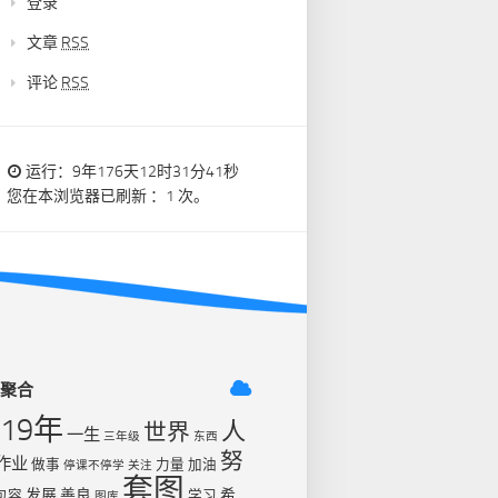
登录
文章
RSS
评论
RSS
运行：9年176天12时31分42秒
您在本浏览器已刷新 ：1 次。
签聚合
019年
人
世界
一生
三年级
东西
努
作业
做事
力量
加油
停课不停学
关注
套图
发展
善良
希
包容
学习
图库